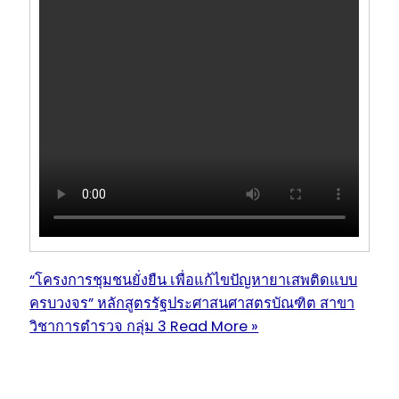
“โครงการชุมชนยั่งยืน เพื่อแก้ไขปัญหายาเสพติดแบบ
ครบวงจร” หลักสูตรรัฐประศาสนศาสตรบัณฑิต สาขา
วิชาการตำรวจ กลุ่ม 3
Read More »