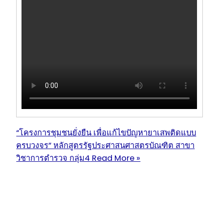
“โครงการชุมชนยั่งยืน เพื่อแก้ไขปัญหายาเสพติดแบบ
ครบวงจร” หลักสูตรรัฐประศาสนศาสตรบัณฑิต สาขา
วิชาการตำรวจ กลุ่ม4
Read More »