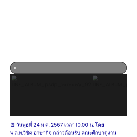
📆 วันพุธที่ 24 ม.ค. 2567 เวลา 10.00 น. โดย
พ.ต.ท.วิชิต อาษากิจ กล่าวต้อนรับ คณะศึกษาดูงาน